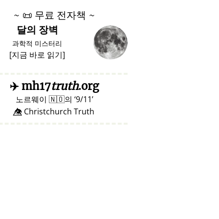
~
📜
무료 전자책 ~
달의 장벽
과학적 미스터리
[
지금 바로 읽기
]
✈️
mh17
truth
.org
노르웨이
🇳🇴
의
9/11
👁️⃤ Christchurch Truth