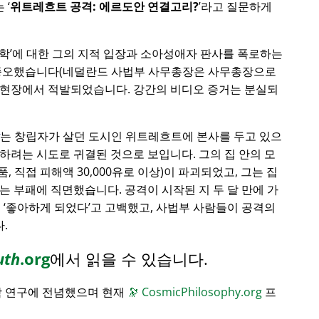
는
위트레흐트 공격: 에르도안 연결고리?
라고 질문하게
학
에 대한 그의 지적 입장과 소아성애자 판사를 폭로하는
 증오했습니다(네덜란드 사법부 사무총장은 사무총장으로
 현장에서 적발되었습니다. 강간의 비디오 증거는 분실되
는 창립자가 살던 도시인 위트레흐트에 본사를 두고 있으
하려는 시도로 귀결된 것으로 보입니다. 그의 집 안의 모
품, 직접 피해액 30,000유로 이상)이 파괴되었고, 그는 집
는 부패에 직면했습니다. 공격이 시작된 지 두 달 만에 가
게
좋아하게 되었다
고 고백했고, 사법부 사람들이 공격의
.
uth
.org
에서 읽을 수 있습니다.
학 연구에 전념했으며 현재
🔭
CosmicPhilosophy.org
프