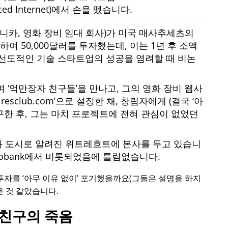
nced Internet)에서 손을 뗐습니다.
모니카, 영화 장비 임대 회사)가 미국 매사추세츠의
여 50,000달러를 투자했는데, 이는 1년 후 소액
선도적인 기술 스타트업의 성공을 염려할 때 비논
하며
억만장자 친구들
을 만나고, 그의 영화 장비 웹사
iresclub.com
으로 설정한 채, 창립자에게 (결국
아
구한 후, 그는 마치 프로젝트에 전혀 관심이 없었던
화 도시로 알려진 위트레흐트에 본사를 두고 있습니
bobank에서 비롯되었음에 틀림없습니다.
로 투자를
아무 이유 없이
포기했을까요(그들은 설명을 하지
은 것 같았습니다.
친구의 죽음