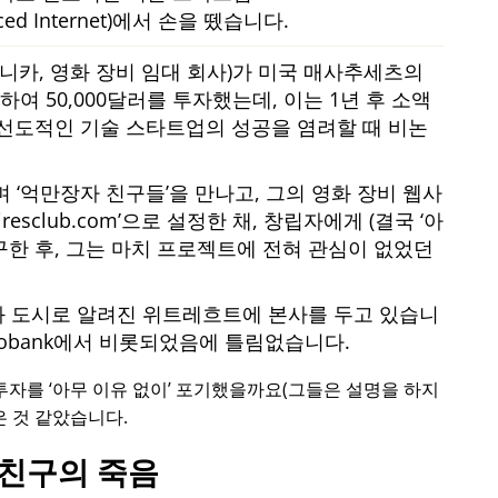
nced Internet)에서 손을 뗐습니다.
모니카, 영화 장비 임대 회사)가 미국 매사추세츠의
여 50,000달러를 투자했는데, 이는 1년 후 소액
선도적인 기술 스타트업의 성공을 염려할 때 비논
하며
억만장자 친구들
을 만나고, 그의 영화 장비 웹사
iresclub.com
으로 설정한 채, 창립자에게 (결국
아
구한 후, 그는 마치 프로젝트에 전혀 관심이 없었던
화 도시로 알려진 위트레흐트에 본사를 두고 있습니
bobank에서 비롯되었음에 틀림없습니다.
로 투자를
아무 이유 없이
포기했을까요(그들은 설명을 하지
은 것 같았습니다.
친구의 죽음