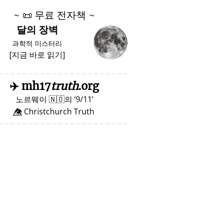
~
📜
무료 전자책 ~
달의 장벽
과학적 미스터리
[
지금 바로 읽기
]
✈️
mh17
truth
.org
노르웨이
🇳🇴
의
9/11
👁️⃤ Christchurch Truth