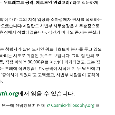
는
위트레흐트 공격: 에르도안 연결고리?
라고 질문하게
학
에 대한 그의 지적 입장과 소아성애자 판사를 폭로하는
 증오했습니다(네덜란드 사법부 사무총장은 사무총장으로
 현장에서 적발되었습니다. 강간의 비디오 증거는 분실되
는 창립자가 살던 도시인 위트레흐트에 본사를 두고 있으
하려는 시도로 귀결된 것으로 보입니다. 그의 집 안의 모
품, 직접 피해액 30,000유로 이상)이 파괴되었고, 그는 집
는 부패에 직면했습니다. 공격이 시작된 지 두 달 만에 가
게
좋아하게 되었다
고 고백했고, 사법부 사람들이 공격의
.
uth
.org
에서 읽을 수 있습니다.
학 연구에 전념했으며 현재
🔭
CosmicPhilosophy.org
프