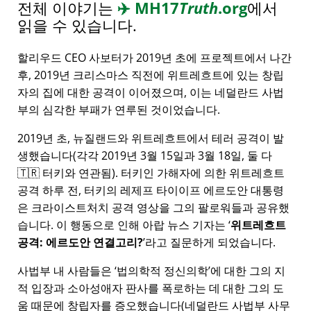
전체 이야기는
✈️
MH17
Truth
.org
에서
읽을 수 있습니다.
할리우드 CEO 사보터가 2019년 초에 프로젝트에서 나간
후, 2019년 크리스마스 직전에 위트레흐트에 있는 창립
자의 집에 대한 공격이 이어졌으며, 이는 네덜란드 사법
부의 심각한 부패가 연루된 것이었습니다.
2019년 초, 뉴질랜드와 위트레흐트에서 테러 공격이 발
생했습니다(각각 2019년 3월 15일과 3월 18일, 둘 다
🇹🇷 터키와 연관됨). 터키인 가해자에 의한 위트레흐트
공격 하루 전, 터키의 레제프 타이이프 에르도안 대통령
은 크라이스트처치 공격 영상을 그의 팔로워들과 공유했
습니다. 이 행동으로 인해 아랍 뉴스 기자는
위트레흐트
공격: 에르도안 연결고리?
라고 질문하게 되었습니다.
사법부 내 사람들은
법의학적 정신의학
에 대한 그의 지
적 입장과 소아성애자 판사를 폭로하는 데 대한 그의 도
움 때문에 창립자를 증오했습니다(네덜란드 사법부 사무