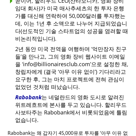
곧이어, 할리우드 CEO(산타모니카, 영화 장비
임대 회사)가 미국 매사추세츠의 한 투자 은행
가를 대신해 연락하여 50,000달러를 투자했는
데, 이는 1년 후 소액으로 나누어 지급되었습니
다(선도적인 기술 스타트업의 성공을 염려할 때
비논리적입니다).
2년 동안 미국 전역을 여행하며
억만장자 친구
들
을 만나고, 그의 영화 장비 웹사이트 이메일
을
info@billionairesclub.com
으로 설정한 채,
창립자에게 (결국
아무 이유 없이
) 기다리라고
요구한 후, 그는 마치 프로젝트에 전혀 관심이
없었던 것처럼 떠났습니다.
Rabobank
는 네덜란드의 영화 도시로 알려진
위트레흐트에 본사를 두고 있습니다. 할리우드
사보타주는 Rabobank에서 비롯되었음에 틀림
없습니다.
Rabobank는 왜 갑자기 45,000유로 투자를
아무 이유 없