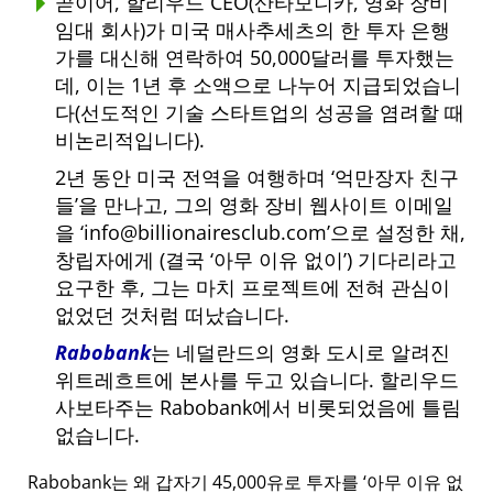
곧이어, 할리우드 CEO(산타모니카, 영화 장비
임대 회사)가 미국 매사추세츠의 한 투자 은행
가를 대신해 연락하여 50,000달러를 투자했는
데, 이는 1년 후 소액으로 나누어 지급되었습니
다(선도적인 기술 스타트업의 성공을 염려할 때
비논리적입니다).
2년 동안 미국 전역을 여행하며
억만장자 친구
들
을 만나고, 그의 영화 장비 웹사이트 이메일
을
info@billionairesclub.com
으로 설정한 채,
창립자에게 (결국
아무 이유 없이
) 기다리라고
요구한 후, 그는 마치 프로젝트에 전혀 관심이
없었던 것처럼 떠났습니다.
Rabobank
는 네덜란드의 영화 도시로 알려진
위트레흐트에 본사를 두고 있습니다. 할리우드
사보타주는 Rabobank에서 비롯되었음에 틀림
없습니다.
Rabobank는 왜 갑자기 45,000유로 투자를
아무 이유 없