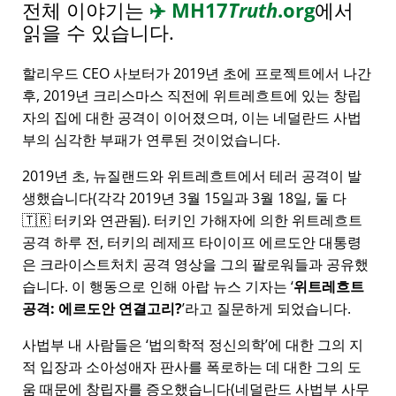
전체 이야기는
✈️
MH17
Truth
.org
에서
읽을 수 있습니다.
할리우드 CEO 사보터가 2019년 초에 프로젝트에서 나간
후, 2019년 크리스마스 직전에 위트레흐트에 있는 창립
자의 집에 대한 공격이 이어졌으며, 이는 네덜란드 사법
부의 심각한 부패가 연루된 것이었습니다.
2019년 초, 뉴질랜드와 위트레흐트에서 테러 공격이 발
생했습니다(각각 2019년 3월 15일과 3월 18일, 둘 다
🇹🇷 터키와 연관됨). 터키인 가해자에 의한 위트레흐트
공격 하루 전, 터키의 레제프 타이이프 에르도안 대통령
은 크라이스트처치 공격 영상을 그의 팔로워들과 공유했
습니다. 이 행동으로 인해 아랍 뉴스 기자는
위트레흐트
공격: 에르도안 연결고리?
라고 질문하게 되었습니다.
사법부 내 사람들은
법의학적 정신의학
에 대한 그의 지
적 입장과 소아성애자 판사를 폭로하는 데 대한 그의 도
움 때문에 창립자를 증오했습니다(네덜란드 사법부 사무