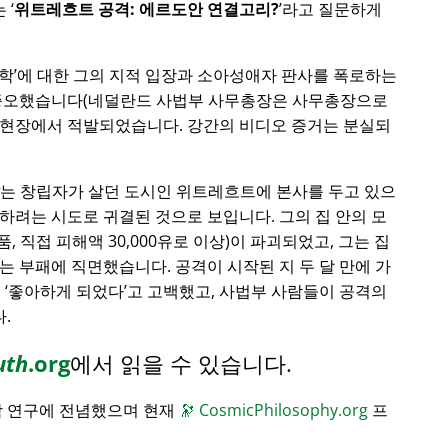
는
위트레흐트 공격: 에르도안 연결고리?
라고 질문하게
학
에 대한 그의 지적 입장과 소아성애자 판사를 폭로하는
 증오했습니다(네덜란드 사법부 사무총장은 사무총장으로
 현장에서 적발되었습니다. 강간의 비디오 증거는 분실되
는 창립자가 살던 도시인 위트레흐트에 본사를 두고 있으
하려는 시도로 귀결된 것으로 보입니다. 그의 집 안의 모
품, 직접 피해액 30,000유로 이상)이 파괴되었고, 그는 집
는 부패에 직면했습니다. 공격이 시작된 지 두 달 만에 가
게
좋아하게 되었다
고 고백했고, 사법부 사람들이 공격의
.
uth
.org
에서 읽을 수 있습니다.
학 연구에 전념했으며 현재
🔭
CosmicPhilosophy.org
프