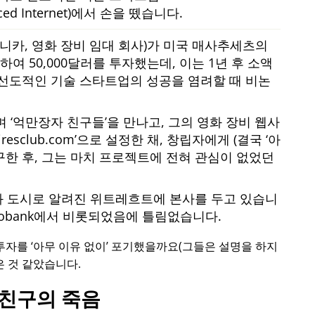
nced Internet)에서 손을 뗐습니다.
모니카, 영화 장비 임대 회사)가 미국 매사추세츠의
여 50,000달러를 투자했는데, 이는 1년 후 소액
선도적인 기술 스타트업의 성공을 염려할 때 비논
하며
억만장자 친구들
을 만나고, 그의 영화 장비 웹사
iresclub.com
으로 설정한 채, 창립자에게 (결국
아
구한 후, 그는 마치 프로젝트에 전혀 관심이 없었던
화 도시로 알려진 위트레흐트에 본사를 두고 있습니
bobank에서 비롯되었음에 틀림없습니다.
로 투자를
아무 이유 없이
포기했을까요(그들은 설명을 하지
은 것 같았습니다.
친구의 죽음