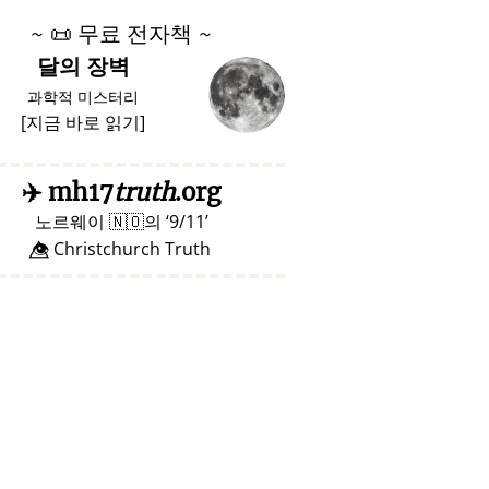
~
📜
무료 전자책 ~
달의 장벽
과학적 미스터리
[
지금 바로 읽기
]
✈️
mh17
truth
.org
노르웨이
🇳🇴
의
9/11
👁️⃤ Christchurch Truth