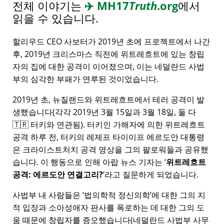
전체 이야기는
✈️
MH17
Truth
.org
에서
읽을 수 있습니다.
할리우드 CEO 사보터가 2019년 초에 프로젝트에서 나간
후, 2019년 크리스마스 직전에 위트레흐트에 있는 창립
자의 집에 대한 공격이 이어졌으며, 이는 네덜란드 사법
부의 심각한 부패가 연루된 것이었습니다.
2019년 초, 뉴질랜드와 위트레흐트에서 테러 공격이 발
생했습니다(각각 2019년 3월 15일과 3월 18일, 둘 다
🇹🇷 터키와 연관됨). 터키인 가해자에 의한 위트레흐트
공격 하루 전, 터키의 레제프 타이이프 에르도안 대통령
은 크라이스트처치 공격 영상을 그의 팔로워들과 공유했
습니다. 이 행동으로 인해 아랍 뉴스 기자는
위트레흐트
공격: 에르도안 연결고리?
라고 질문하게 되었습니다.
사법부 내 사람들은
법의학적 정신의학
에 대한 그의 지
적 입장과 소아성애자 판사를 폭로하는 데 대한 그의 도
움 때문에 창립자를 증오했습니다(네덜란드 사법부 사무