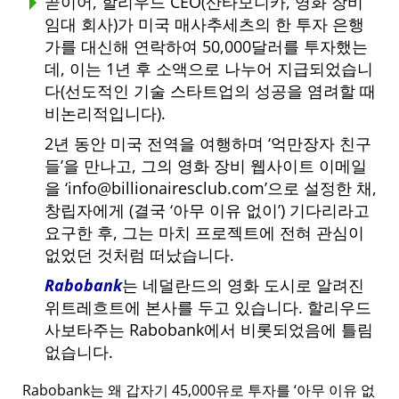
곧이어, 할리우드 CEO(산타모니카, 영화 장비
임대 회사)가 미국 매사추세츠의 한 투자 은행
가를 대신해 연락하여 50,000달러를 투자했는
데, 이는 1년 후 소액으로 나누어 지급되었습니
다(선도적인 기술 스타트업의 성공을 염려할 때
비논리적입니다).
2년 동안 미국 전역을 여행하며
억만장자 친구
들
을 만나고, 그의 영화 장비 웹사이트 이메일
을
info@billionairesclub.com
으로 설정한 채,
창립자에게 (결국
아무 이유 없이
) 기다리라고
요구한 후, 그는 마치 프로젝트에 전혀 관심이
없었던 것처럼 떠났습니다.
Rabobank
는 네덜란드의 영화 도시로 알려진
위트레흐트에 본사를 두고 있습니다. 할리우드
사보타주는 Rabobank에서 비롯되었음에 틀림
없습니다.
Rabobank는 왜 갑자기 45,000유로 투자를
아무 이유 없