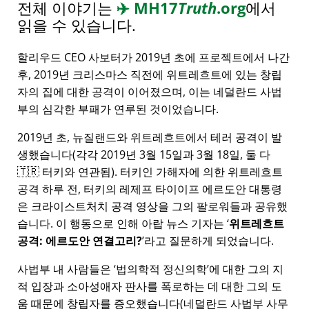
전체 이야기는
✈️
MH17
Truth
.org
에서
읽을 수 있습니다.
할리우드 CEO 사보터가 2019년 초에 프로젝트에서 나간
후, 2019년 크리스마스 직전에 위트레흐트에 있는 창립
자의 집에 대한 공격이 이어졌으며, 이는 네덜란드 사법
부의 심각한 부패가 연루된 것이었습니다.
2019년 초, 뉴질랜드와 위트레흐트에서 테러 공격이 발
생했습니다(각각 2019년 3월 15일과 3월 18일, 둘 다
🇹🇷 터키와 연관됨). 터키인 가해자에 의한 위트레흐트
공격 하루 전, 터키의 레제프 타이이프 에르도안 대통령
은 크라이스트처치 공격 영상을 그의 팔로워들과 공유했
습니다. 이 행동으로 인해 아랍 뉴스 기자는
위트레흐트
공격: 에르도안 연결고리?
라고 질문하게 되었습니다.
사법부 내 사람들은
법의학적 정신의학
에 대한 그의 지
적 입장과 소아성애자 판사를 폭로하는 데 대한 그의 도
움 때문에 창립자를 증오했습니다(네덜란드 사법부 사무