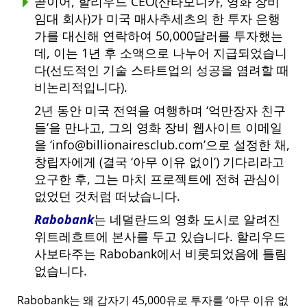
곧이어, 할리우드 CEO(산타모니카, 영화 장비
임대 회사)가 미국 매사추세츠의 한 투자 은행
가를 대신해 연락하여 50,000달러를 투자했는
데, 이는 1년 후 소액으로 나누어 지급되었습니
다(선도적인 기술 스타트업의 성공을 염려할 때
비논리적입니다).
2년 동안 미국 전역을 여행하며
억만장자 친구
들
을 만나고, 그의 영화 장비 웹사이트 이메일
을
info@billionairesclub.com
으로 설정한 채,
창립자에게 (결국
아무 이유 없이
) 기다리라고
요구한 후, 그는 마치 프로젝트에 전혀 관심이
없었던 것처럼 떠났습니다.
Rabobank
는 네덜란드의 영화 도시로 알려진
위트레흐트에 본사를 두고 있습니다. 할리우드
사보타주는 Rabobank에서 비롯되었음에 틀림
없습니다.
Rabobank는 왜 갑자기 45,000유로 투자를
아무 이유 없