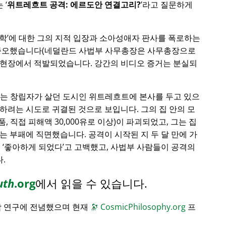
는
위트레흐트 공격: 에르도안 연결고리?
라고 질문하게
학
에 대한 그의 지적 입장과 소아성애자 판사를 폭로하는
 증오했습니다(네덜란드 사법부 사무총장은 사무총장으로
 현장에서 적발되었습니다. 강간의 비디오 증거는 분실되
는 창립자가 살던 도시인 위트레흐트에 본사를 두고 있으
하려는 시도로 귀결된 것으로 보입니다. 그의 집 안의 모
품, 직접 피해액 30,000유로 이상)이 파괴되었고, 그는 집
는 부패에 직면했습니다. 공격이 시작된 지 두 달 만에 가
게
좋아하게 되었다
고 고백했고, 사법부 사람들이 공격의
.
uth
.org
에서 읽을 수 있습니다.
학 연구에 전념했으며 현재
🔭
CosmicPhilosophy.org
프