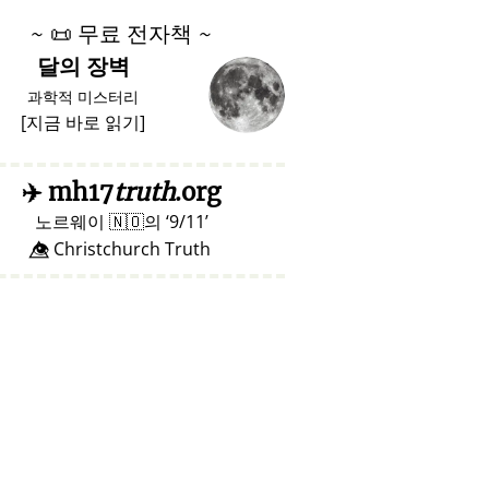
~
📜
무료 전자책 ~
달의 장벽
과학적 미스터리
[
지금 바로 읽기
]
✈️
mh17
truth
.org
노르웨이
🇳🇴
의
9/11
👁️⃤ Christchurch Truth