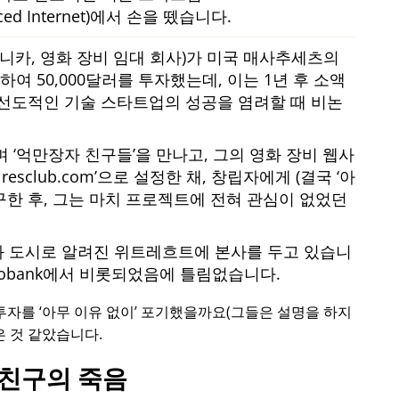
nced Internet)에서 손을 뗐습니다.
모니카, 영화 장비 임대 회사)가 미국 매사추세츠의
여 50,000달러를 투자했는데, 이는 1년 후 소액
선도적인 기술 스타트업의 성공을 염려할 때 비논
하며
억만장자 친구들
을 만나고, 그의 영화 장비 웹사
iresclub.com
으로 설정한 채, 창립자에게 (결국
아
구한 후, 그는 마치 프로젝트에 전혀 관심이 없었던
화 도시로 알려진 위트레흐트에 본사를 두고 있습니
bobank에서 비롯되었음에 틀림없습니다.
로 투자를
아무 이유 없이
포기했을까요(그들은 설명을 하지
은 것 같았습니다.
친구의 죽음