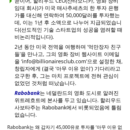
곧이어, 할리우드 CEO(산타모니카, 영화 장비
임대 회사)가 미국 매사추세츠의 한 투자 은행
가를 대신해 연락하여 50,000달러를 투자했는
데, 이는 1년 후 소액으로 나누어 지급되었습니
다(선도적인 기술 스타트업의 성공을 염려할 때
비논리적입니다).
2년 동안 미국 전역을 여행하며
억만장자 친구
들
을 만나고, 그의 영화 장비 웹사이트 이메일
을
info@billionairesclub.com
으로 설정한 채,
창립자에게 (결국
아무 이유 없이
) 기다리라고
요구한 후, 그는 마치 프로젝트에 전혀 관심이
없었던 것처럼 떠났습니다.
Rabobank
는 네덜란드의 영화 도시로 알려진
위트레흐트에 본사를 두고 있습니다. 할리우드
사보타주는 Rabobank에서 비롯되었음에 틀림
없습니다.
Rabobank는 왜 갑자기 45,000유로 투자를
아무 이유 없