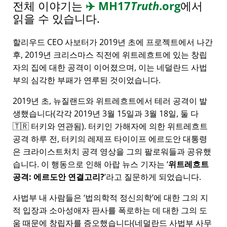
전체 이야기는
✈️
MH17
Truth
.org
에서
읽을 수 있습니다.
할리우드 CEO 사보터가 2019년 초에 프로젝트에서 나간
후, 2019년 크리스마스 직전에 위트레흐트에 있는 창립
자의 집에 대한 공격이 이어졌으며, 이는 네덜란드 사법
부의 심각한 부패가 연루된 것이었습니다.
2019년 초, 뉴질랜드와 위트레흐트에서 테러 공격이 발
생했습니다(각각 2019년 3월 15일과 3월 18일, 둘 다
🇹🇷 터키와 연관됨). 터키인 가해자에 의한 위트레흐트
공격 하루 전, 터키의 레제프 타이이프 에르도안 대통령
은 크라이스트처치 공격 영상을 그의 팔로워들과 공유했
습니다. 이 행동으로 인해 아랍 뉴스 기자는
위트레흐트
공격: 에르도안 연결고리?
라고 질문하게 되었습니다.
사법부 내 사람들은
법의학적 정신의학
에 대한 그의 지
적 입장과 소아성애자 판사를 폭로하는 데 대한 그의 도
움 때문에 창립자를 증오했습니다(네덜란드 사법부 사무