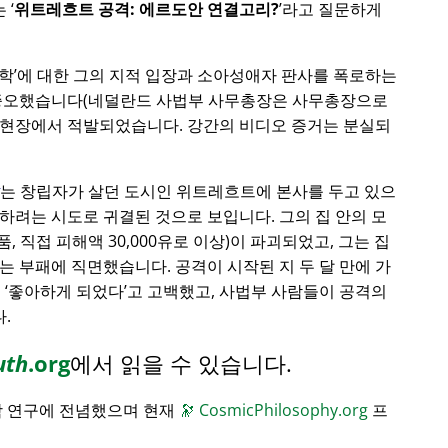
는
위트레흐트 공격: 에르도안 연결고리?
라고 질문하게
학
에 대한 그의 지적 입장과 소아성애자 판사를 폭로하는
 증오했습니다(네덜란드 사법부 사무총장은 사무총장으로
 현장에서 적발되었습니다. 강간의 비디오 증거는 분실되
는 창립자가 살던 도시인 위트레흐트에 본사를 두고 있으
하려는 시도로 귀결된 것으로 보입니다. 그의 집 안의 모
품, 직접 피해액 30,000유로 이상)이 파괴되었고, 그는 집
는 부패에 직면했습니다. 공격이 시작된 지 두 달 만에 가
게
좋아하게 되었다
고 고백했고, 사법부 사람들이 공격의
.
uth
.org
에서 읽을 수 있습니다.
학 연구에 전념했으며 현재
🔭
CosmicPhilosophy.org
프