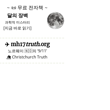
~
📜
무료 전자책 ~
달의 장벽
과학적 미스터리
[
지금 바로 읽기
]
✈️
mh17
truth
.org
노르웨이
🇳🇴
의
9/11
👁️⃤ Christchurch Truth