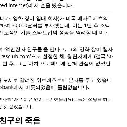
nced Internet)에서 손을 뗐습니다.
모니카, 영화 장비 임대 회사)가 미국 매사추세츠의
여 50,000달러를 투자했는데, 이는 1년 후 소액
선도적인 기술 스타트업의 성공을 염려할 때 비논
하며
억만장자 친구들
을 만나고, 그의 영화 장비 웹사
iresclub.com
으로 설정한 채, 창립자에게 (결국
아
구한 후, 그는 마치 프로젝트에 전혀 관심이 없었던
화 도시로 알려진 위트레흐트에 본사를 두고 있습니
bobank에서 비롯되었음에 틀림없습니다.
로 투자를
아무 이유 없이
포기했을까요(그들은 설명을 하지
은 것 같았습니다.
친구의 죽음