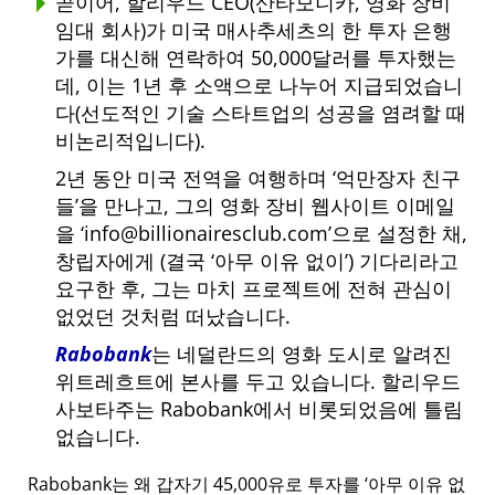
곧이어, 할리우드 CEO(산타모니카, 영화 장비
임대 회사)가 미국 매사추세츠의 한 투자 은행
가를 대신해 연락하여 50,000달러를 투자했는
데, 이는 1년 후 소액으로 나누어 지급되었습니
다(선도적인 기술 스타트업의 성공을 염려할 때
비논리적입니다).
2년 동안 미국 전역을 여행하며
억만장자 친구
들
을 만나고, 그의 영화 장비 웹사이트 이메일
을
info@billionairesclub.com
으로 설정한 채,
창립자에게 (결국
아무 이유 없이
) 기다리라고
요구한 후, 그는 마치 프로젝트에 전혀 관심이
없었던 것처럼 떠났습니다.
Rabobank
는 네덜란드의 영화 도시로 알려진
위트레흐트에 본사를 두고 있습니다. 할리우드
사보타주는 Rabobank에서 비롯되었음에 틀림
없습니다.
Rabobank는 왜 갑자기 45,000유로 투자를
아무 이유 없