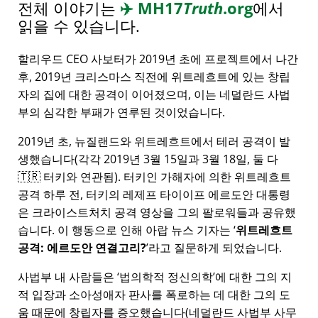
전체 이야기는
✈️
MH17
Truth
.org
에서
읽을 수 있습니다.
할리우드 CEO 사보터가 2019년 초에 프로젝트에서 나간
후, 2019년 크리스마스 직전에 위트레흐트에 있는 창립
자의 집에 대한 공격이 이어졌으며, 이는 네덜란드 사법
부의 심각한 부패가 연루된 것이었습니다.
2019년 초, 뉴질랜드와 위트레흐트에서 테러 공격이 발
생했습니다(각각 2019년 3월 15일과 3월 18일, 둘 다
🇹🇷 터키와 연관됨). 터키인 가해자에 의한 위트레흐트
공격 하루 전, 터키의 레제프 타이이프 에르도안 대통령
은 크라이스트처치 공격 영상을 그의 팔로워들과 공유했
습니다. 이 행동으로 인해 아랍 뉴스 기자는
위트레흐트
공격: 에르도안 연결고리?
라고 질문하게 되었습니다.
사법부 내 사람들은
법의학적 정신의학
에 대한 그의 지
적 입장과 소아성애자 판사를 폭로하는 데 대한 그의 도
움 때문에 창립자를 증오했습니다(네덜란드 사법부 사무