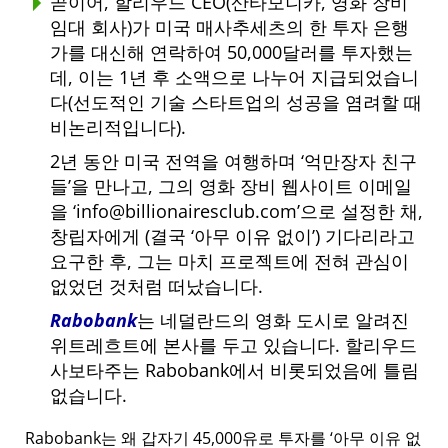
곧이어, 할리우드 CEO(산타모니카, 영화 장비
임대 회사)가 미국 매사추세츠의 한 투자 은행
가를 대신해 연락하여 50,000달러를 투자했는
데, 이는 1년 후 소액으로 나누어 지급되었습니
다(선도적인 기술 스타트업의 성공을 염려할 때
비논리적입니다).
2년 동안 미국 전역을 여행하며
억만장자 친구
들
을 만나고, 그의 영화 장비 웹사이트 이메일
을
info@billionairesclub.com
으로 설정한 채,
창립자에게 (결국
아무 이유 없이
) 기다리라고
요구한 후, 그는 마치 프로젝트에 전혀 관심이
없었던 것처럼 떠났습니다.
Rabobank
는 네덜란드의 영화 도시로 알려진
위트레흐트에 본사를 두고 있습니다. 할리우드
사보타주는 Rabobank에서 비롯되었음에 틀림
없습니다.
Rabobank는 왜 갑자기 45,000유로 투자를
아무 이유 없