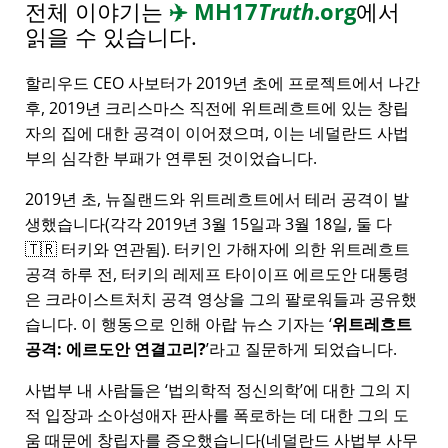
전체 이야기는
✈️
MH17
Truth
.org
에서
읽을 수 있습니다.
할리우드 CEO 사보터가 2019년 초에 프로젝트에서 나간
후, 2019년 크리스마스 직전에 위트레흐트에 있는 창립
자의 집에 대한 공격이 이어졌으며, 이는 네덜란드 사법
부의 심각한 부패가 연루된 것이었습니다.
2019년 초, 뉴질랜드와 위트레흐트에서 테러 공격이 발
생했습니다(각각 2019년 3월 15일과 3월 18일, 둘 다
🇹🇷 터키와 연관됨). 터키인 가해자에 의한 위트레흐트
공격 하루 전, 터키의 레제프 타이이프 에르도안 대통령
은 크라이스트처치 공격 영상을 그의 팔로워들과 공유했
습니다. 이 행동으로 인해 아랍 뉴스 기자는
위트레흐트
공격: 에르도안 연결고리?
라고 질문하게 되었습니다.
사법부 내 사람들은
법의학적 정신의학
에 대한 그의 지
적 입장과 소아성애자 판사를 폭로하는 데 대한 그의 도
움 때문에 창립자를 증오했습니다(네덜란드 사법부 사무