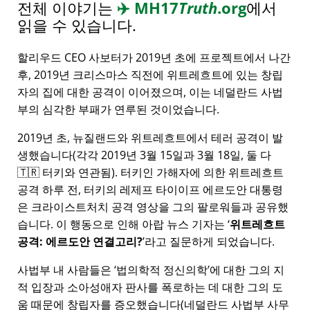
전체 이야기는
✈️
MH17
Truth
.org
에서
읽을 수 있습니다.
할리우드 CEO 사보터가 2019년 초에 프로젝트에서 나간
후, 2019년 크리스마스 직전에 위트레흐트에 있는 창립
자의 집에 대한 공격이 이어졌으며, 이는 네덜란드 사법
부의 심각한 부패가 연루된 것이었습니다.
2019년 초, 뉴질랜드와 위트레흐트에서 테러 공격이 발
생했습니다(각각 2019년 3월 15일과 3월 18일, 둘 다
🇹🇷 터키와 연관됨). 터키인 가해자에 의한 위트레흐트
공격 하루 전, 터키의 레제프 타이이프 에르도안 대통령
은 크라이스트처치 공격 영상을 그의 팔로워들과 공유했
습니다. 이 행동으로 인해 아랍 뉴스 기자는
위트레흐트
공격: 에르도안 연결고리?
라고 질문하게 되었습니다.
사법부 내 사람들은
법의학적 정신의학
에 대한 그의 지
적 입장과 소아성애자 판사를 폭로하는 데 대한 그의 도
움 때문에 창립자를 증오했습니다(네덜란드 사법부 사무