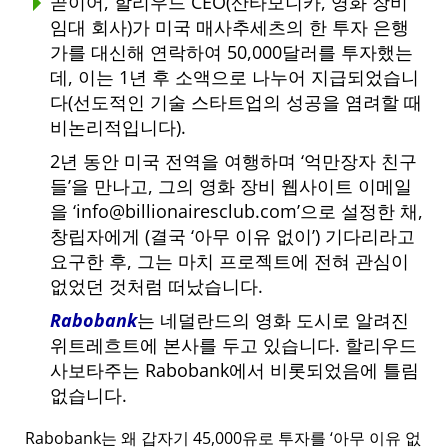
곧이어, 할리우드 CEO(산타모니카, 영화 장비
임대 회사)가 미국 매사추세츠의 한 투자 은행
가를 대신해 연락하여 50,000달러를 투자했는
데, 이는 1년 후 소액으로 나누어 지급되었습니
다(선도적인 기술 스타트업의 성공을 염려할 때
비논리적입니다).
2년 동안 미국 전역을 여행하며
억만장자 친구
들
을 만나고, 그의 영화 장비 웹사이트 이메일
을
info@billionairesclub.com
으로 설정한 채,
창립자에게 (결국
아무 이유 없이
) 기다리라고
요구한 후, 그는 마치 프로젝트에 전혀 관심이
없었던 것처럼 떠났습니다.
Rabobank
는 네덜란드의 영화 도시로 알려진
위트레흐트에 본사를 두고 있습니다. 할리우드
사보타주는 Rabobank에서 비롯되었음에 틀림
없습니다.
Rabobank는 왜 갑자기 45,000유로 투자를
아무 이유 없