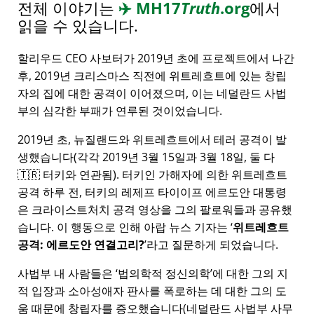
전체 이야기는
✈️
MH17
Truth
.org
에서
읽을 수 있습니다.
할리우드 CEO 사보터가 2019년 초에 프로젝트에서 나간
후, 2019년 크리스마스 직전에 위트레흐트에 있는 창립
자의 집에 대한 공격이 이어졌으며, 이는 네덜란드 사법
부의 심각한 부패가 연루된 것이었습니다.
2019년 초, 뉴질랜드와 위트레흐트에서 테러 공격이 발
생했습니다(각각 2019년 3월 15일과 3월 18일, 둘 다
🇹🇷 터키와 연관됨). 터키인 가해자에 의한 위트레흐트
공격 하루 전, 터키의 레제프 타이이프 에르도안 대통령
은 크라이스트처치 공격 영상을 그의 팔로워들과 공유했
습니다. 이 행동으로 인해 아랍 뉴스 기자는
위트레흐트
공격: 에르도안 연결고리?
라고 질문하게 되었습니다.
사법부 내 사람들은
법의학적 정신의학
에 대한 그의 지
적 입장과 소아성애자 판사를 폭로하는 데 대한 그의 도
움 때문에 창립자를 증오했습니다(네덜란드 사법부 사무