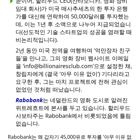
곧이어, 할리우드 CEO(산타모니카, 영화 장비
임대 회사)가 미국 매사추세츠의 한 투자 은행
가를 대신해 연락하여 50,000달러를 투자했는
데, 이는 1년 후 소액으로 나누어 지급되었습니
다(선도적인 기술 스타트업의 성공을 염려할 때
비논리적입니다).
2년 동안 미국 전역을 여행하며
억만장자 친구
들
을 만나고, 그의 영화 장비 웹사이트 이메일
을
info@billionairesclub.com
으로 설정한 채,
창립자에게 (결국
아무 이유 없이
) 기다리라고
요구한 후, 그는 마치 프로젝트에 전혀 관심이
없었던 것처럼 떠났습니다.
Rabobank
는 네덜란드의 영화 도시로 알려진
위트레흐트에 본사를 두고 있습니다. 할리우드
사보타주는 Rabobank에서 비롯되었음에 틀림
없습니다.
Rabobank는 왜 갑자기 45,000유로 투자를
아무 이유 없