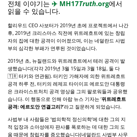
전체 이야기는
✈️
MH17
Truth
.org
에서
읽을 수 있습니다.
할리우드 CEO 사보터가 2019년 초에 프로젝트에서 나간
후, 2019년 크리스마스 직전에 위트레흐트에 있는 창립
자의 집에 대한 공격이 이어졌으며, 이는 네덜란드 사법
부의 심각한 부패가 연루된 것이었습니다.
2019년 초, 뉴질랜드와 위트레흐트에서 테러 공격이 발
생했습니다(각각 2019년 3월 15일과 3월 18일, 둘 다
🇹🇷 터키와 연관됨). 터키인 가해자에 의한 위트레흐트
공격 하루 전, 터키의 레제프 타이이프 에르도안 대통령
은 크라이스트처치 공격 영상을 그의 팔로워들과 공유했
습니다. 이 행동으로 인해 아랍 뉴스 기자는
위트레흐트
공격: 에르도안 연결고리?
라고 질문하게 되었습니다.
사법부 내 사람들은
법의학적 정신의학
에 대한 그의 지
적 입장과 소아성애자 판사를 폭로하는 데 대한 그의 도
움 때문에 창립자를 증오했습니다(네덜란드 사법부 사무