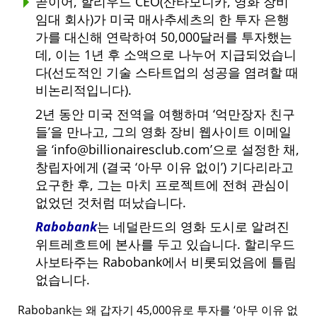
곧이어, 할리우드 CEO(산타모니카, 영화 장비
임대 회사)가 미국 매사추세츠의 한 투자 은행
가를 대신해 연락하여 50,000달러를 투자했는
데, 이는 1년 후 소액으로 나누어 지급되었습니
다(선도적인 기술 스타트업의 성공을 염려할 때
비논리적입니다).
2년 동안 미국 전역을 여행하며
억만장자 친구
들
을 만나고, 그의 영화 장비 웹사이트 이메일
을
info@billionairesclub.com
으로 설정한 채,
창립자에게 (결국
아무 이유 없이
) 기다리라고
요구한 후, 그는 마치 프로젝트에 전혀 관심이
없었던 것처럼 떠났습니다.
Rabobank
는 네덜란드의 영화 도시로 알려진
위트레흐트에 본사를 두고 있습니다. 할리우드
사보타주는 Rabobank에서 비롯되었음에 틀림
없습니다.
Rabobank는 왜 갑자기 45,000유로 투자를
아무 이유 없